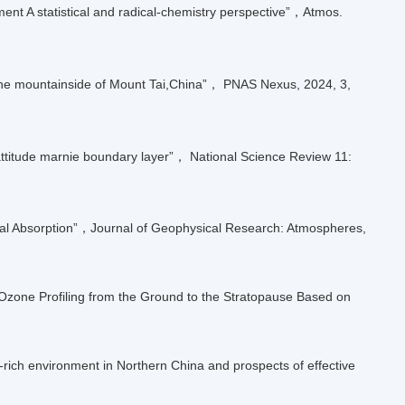
nt A statistical and radical-chemistry perspective”，Atmos.
 the mountainside of Mount Tai,China”， PNAS Nexus, 2024, 3,
attitude marnie boundary layer”， National Science Review 11:
ical Absorption”，Journal of Geophysical Research: Atmospheres,
one Profiling from the Ground to the Stratopause Based on
rich environment in Northern China and prospects of effective