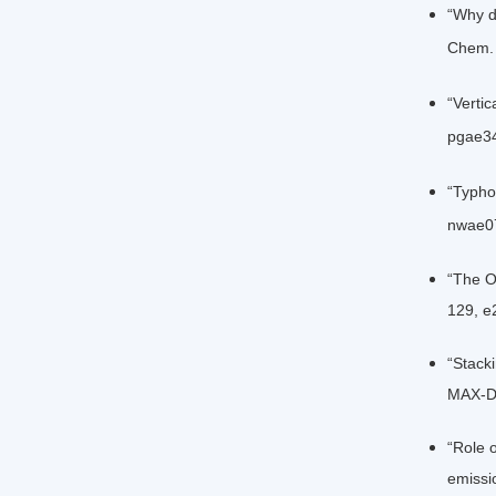
“Why d
Chem. 
“Verti
pgae3
“Typho
nwae0
“The O
129, 
“Stack
MAX-DO
“Role 
emissi