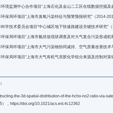
市环境监测中心合作项目“上海石化及金山二工区在线数据挖掘及超
环保局环项目“上海市臭氧污染特征与预警预报研究”（2014-20
科学技术委员会项目“中心城区地下快速路建设关键技术研究”（20
环保局环项目“上海市氨排放现状调查及对大气复合污染形成机制研究
环保局环项目“上海市大气污染物协同减排、空气质量改善技术与控制
环保局环项目“上海市大气有机气溶胶化学组分来源及控制对策研究”
：
ructing-the-3d-spatial-distribution-of-the-hcho-no2-ratio-via-s
），https://doi.org/10.1021/acs.est.4c12362