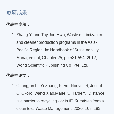
教研成果
代表性专著：
Zhang Yi and Tay Joo Hwa, Waste minimization
and cleaner production programs in the Asia-
Pacific Region. In: Handbook of Sustainability
Management, Chapter 25, pp.531-554, 2012,
World Scientific Publishing Co. Pte. Ltd.
代表性论文：
Changjun Li, Yi Zhang, Pierre Nouvellet, Joseph
O. Okoro, Wang Xiao,Marie K. Harder*. Distance
is a barrier to recycling - or is it? Surprises from a
clean test. Waste Management, 2020, 108: 183-