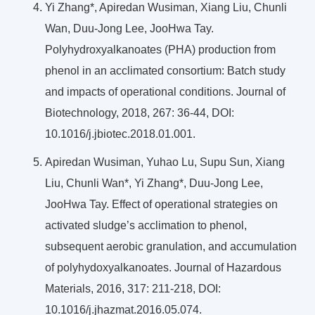
Yi Zhang*, Apiredan Wusiman, Xiang Liu, Chunli
Wan, Duu-Jong Lee, JooHwa Tay.
Polyhydroxyalkanoates (PHA) production from
phenol in an acclimated consortium: Batch study
and impacts of operational conditions. Journal of
Biotechnology, 2018, 267: 36-44, DOI:
10.1016/j.jbiotec.2018.01.001.
Apiredan Wusiman, Yuhao Lu, Supu Sun, Xiang
Liu, Chunli Wan*, Yi Zhang*, Duu-Jong Lee,
JooHwa Tay. Effect of operational strategies on
activated sludge’s acclimation to phenol,
subsequent aerobic granulation, and accumulation
of polyhydoxyalkanoates. Journal of Hazardous
Materials, 2016, 317: 211-218, DOI:
10.1016/j.jhazmat.2016.05.074.