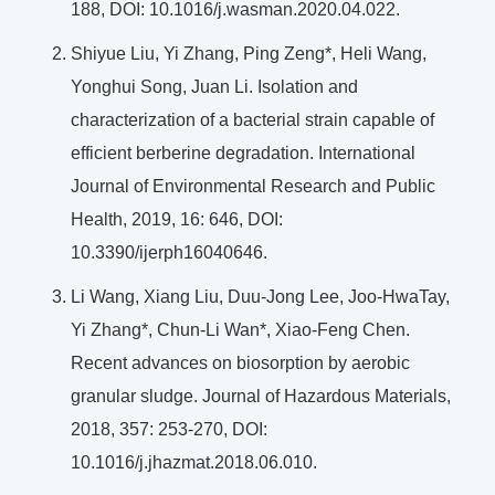
188, DOI: 10.1016/j.wasman.2020.04.022.
Shiyue Liu, Yi Zhang, Ping Zeng*, Heli Wang,
Yonghui Song, Juan Li. Isolation and
characterization of a bacterial strain capable of
efficient berberine degradation. International
Journal of Environmental Research and Public
Health, 2019, 16: 646, DOI:
10.3390/ijerph16040646.
Li Wang, Xiang Liu, Duu-Jong Lee, Joo-HwaTay,
Yi Zhang*, Chun-Li Wan*, Xiao-Feng Chen.
Recent advances on biosorption by aerobic
granular sludge. Journal of Hazardous Materials,
2018, 357: 253-270, DOI:
10.1016/j.jhazmat.2018.06.010.