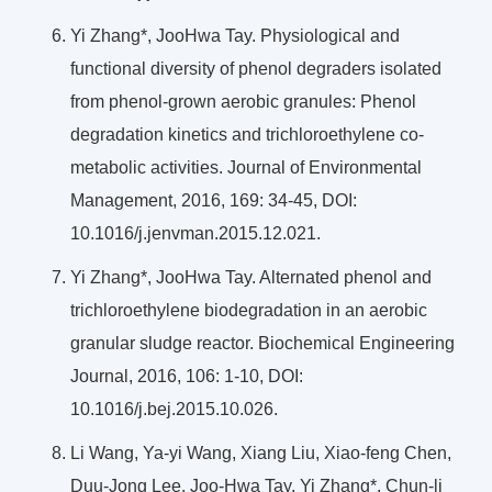
Yi Zhang*, JooHwa Tay. Physiological and
functional diversity of phenol degraders isolated
from phenol-grown aerobic granules: Phenol
degradation kinetics and trichloroethylene co-
metabolic activities. Journal of Environmental
Management, 2016, 169: 34-45, DOI:
10.1016/j.jenvman.2015.12.021.
Yi Zhang*, JooHwa Tay. Alternated phenol and
trichloroethylene biodegradation in an aerobic
granular sludge reactor. Biochemical Engineering
Journal, 2016, 106: 1-10, DOI:
10.1016/j.bej.2015.10.026.
Li Wang, Ya-yi Wang, Xiang Liu, Xiao-feng Chen,
Duu-Jong Lee, Joo-Hwa Tay, Yi Zhang*, Chun-li