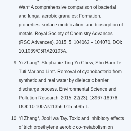
Wan* A comprehensive comparison of bacterial
and fungal aerobic granules: Formation,
properties, surface modification, and biosorption of
metals. Royal Society of Chemistry Advances
(RSC Advances), 2015, 5: 104062 – 104070, DOI:
10.1039/C5RA20103A.
Yi Zhang*, Stephanie Ting Yu Chew, Shu Harn Te,
Tuti Mariana Lim*. Removal of cyanobacteria from
synthetic and real water by dielectric barrier
discharge process. Environmental Science and
Pollution Research, 2015, 22(23): 18967-18976,
DOI: 10.1007/s11356-015-5095-1.
Yi Zhang*, JooHwa Tay. Toxic and inhibitory effects
of trichloroethylene aerobic co-metabolism on