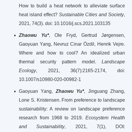
How to build a heat network to alleviate surface
heat island effect?
Sustainable Cities and Society
,
2021, 74(3). doi: 10.1016/j.scs.2021.103135
Zhaowu Yu*
, Ole Fryd, Gertrud Jørgensen,
Gaoyuan Yang, Nevruz Cinar Özdil, Henrik Vejre.
Where and how to cool? An idealized urban
thermal security pattern model.
Landscape
Ecology
, 2021, 36(7):2165-2174, doi:
10.1007/s10980-020-00982-1
Gaoyuan Yang,
Zhaowu Yu*
, Jinguang Zhang,
Lone S. Kristensen. From preference to landscape
sustainability: A review on landscape preference
research from 1968 to 2019.
Ecosystem Health
and Sustainability
, 2021, 7(1), DOI: