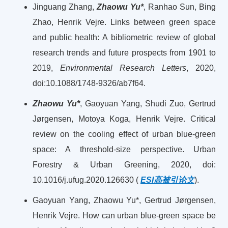
Jinguang Zhang,
Zhaowu Yu*
, Ranhao Sun, Bing
Zhao, Henrik Vejre. Links between green space
and public health: A bibliometric review of global
research trends and future prospects from 1901 to
2019,
Environmental Research Letters
, 2020,
doi:10.1088/1748-9326/ab7f64.
Zhaowu Yu*
, Gaoyuan Yang, Shudi Zuo, Gertrud
Jørgensen, Motoya Koga, Henrik Vejre. Critical
review on the cooling effect of urban blue-green
space: A threshold-size perspective. Urban
Forestry & Urban Greening, 2020, doi:
10.1016/j.ufug.2020.126630 (
ESI高被引论文
).
Gaoyuan Yang, Zhaowu Yu*, Gertrud Jørgensen,
Henrik Vejre. How can urban blue-green space be