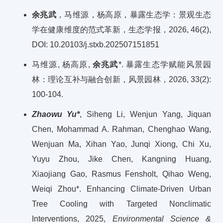
余兆武
，马维源，杨高原，暴露生态学：景观生态
学在健康维度的范式革新，生态学报，2026, 46(2),
DOI: 10.20103/j.stxb.202507151851
马维源, 杨高原,
余兆武
*. 暴露生态学赋能风景园
林：理论互补与融合创新，风景园林，2026, 33(2):
100-104.
Zhaowu Yu*
, Siheng Li, Wenjun Yang, Jiquan
Chen, Mohammad A. Rahman, Chenghao Wang,
Wenjuan Ma, Xihan Yao, Junqi Xiong, Chi Xu,
Yuyu Zhou, Jike Chen, Kangning Huang,
Xiaojiang Gao, Rasmus Fensholt, Qihao Weng,
Weiqi Zhou*. Enhancing Climate-Driven Urban
Tree Cooling with Targeted Nonclimatic
Interventions, 2025,
Environmental Science &