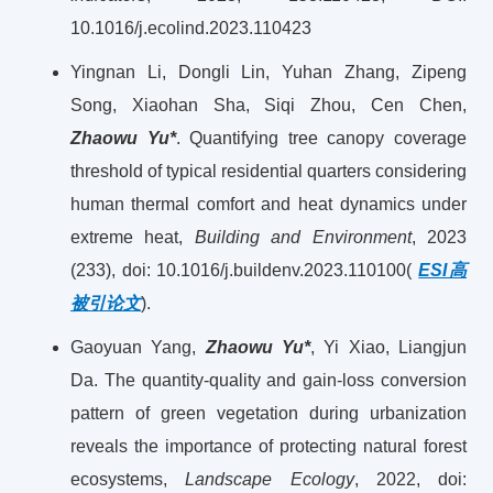
10.1016/j.ecolind.2023.110423
Yingnan Li, Dongli Lin, Yuhan Zhang, Zipeng
Song, Xiaohan Sha, Siqi Zhou, Cen Chen,
Zhaowu Yu*
. Quantifying tree canopy coverage
threshold of typical residential quarters considering
human thermal comfort and heat dynamics under
extreme heat,
Building and Environment
, 2023
(233), doi: 10.1016/j.buildenv.2023.110100(
ESI高
被引论文
).
Gaoyuan Yang,
Zhaowu Yu*
, Yi Xiao, Liangjun
Da. The quantity-quality and gain-loss conversion
pattern of green vegetation during urbanization
reveals the importance of protecting natural forest
ecosystems,
Landscape Ecology
, 2022, doi: