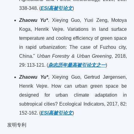
338-348. (
ESI高被引论文
)
Zhaowu Yu*
. Xieying Guo, Yuxi Zeng, Motoya
Koga, Henrik Vejre. Variations in land surface
temperature and cooling efficiency of green space
in rapid urbanization: The case of Fuzhou city,
China."
Urban Forestry & Urban Greening
, 2018,
29: 113-121. (
杂志历年最高被引论文之一
)
Zhaowu Yu*
, Xieying Guo, Gertrud Jørgensen,
Henrik Vejre. How can urban green space be
designed for urban climate adaptation in
subtropical cities? Ecological Indicators, 2017, 82:
152-162. (
ESI高被引论文
)
发明专利