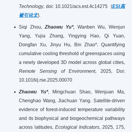
Technology
, doi: 10.1021/acs.est.4c14275 (
ESI高
被引论文
).
Siqi Zhou,
Zhaowu Yu*,
Wanben Wu, Wenjun
Yang, Yujia Zhang, Yingying Hao, Qi Yuan,
Dongfan Xu, Jinyu Hu, Bin Zhao*. Quantifying
cumulative cooling threshold of greenspaces using
a newly developed 3D model across global cities,
Remote Sensing of Environment
, 2025, Doi:
10.1016/j.rse.2025.00070
Zhaowu Yu*
, Mingchuan Shao, Wenjuan Ma,
Chenghao Wang, Jiachuan Yang. Satellite-driven
evidence of forest-induced temperature variability
and its biophysical and biogeochemical pathways
across latitudes,
Ecological Indicators
, 2025, 175,