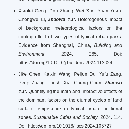
Xiaolei Geng, Dou Zhang, Wei Sun, Yuan Yuan,
Chengwei Li,
Zhaowu Yu*
. Heterogenous impact
of background meteorological factors on the
cooling effect of two types of typical urban parks:
Evidence from Shanghai, China,
Building and
Environment
, 2024, 265, Doi:
https://doi.org/10.1016/j.buildenv.2024.112024
Jike Chen, Kaixin Wang, Peijun Du, Yufu Zang,
Peng Zhang, Junshi Xia, Cheng Chen,
Zhaowu
Yu*
. Quantifying the main and interactive effects of
the dominant factors on the diurnal cycles of land
surface temperature in typical urban functional
zones,
Sustainable Cities and Society
, 2024, 114,
Doi: https://doi.org/10.1016/j.scs.2024.105727