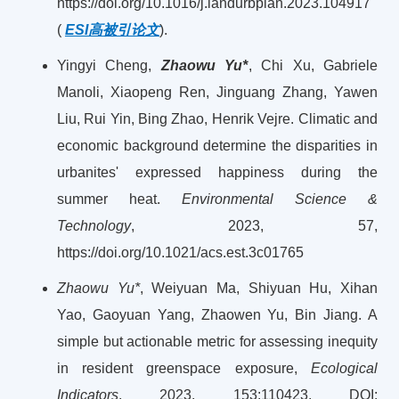
https://doi.org/10.1016/j.landurbplan.2023.104917
(
ESI高被引论文
).
Yingyi Cheng,
Zhaowu Yu*
, Chi Xu, Gabriele
Manoli, Xiaopeng Ren, Jinguang Zhang, Yawen
Liu, Rui Yin, Bing Zhao, Henrik Vejre. Climatic and
economic background determine the disparities in
urbanites' expressed happiness during the
summer heat.
Environmental Science &
Technology
, 2023, 57,
https://doi.org/10.1021/acs.est.3c01765
Zhaowu Yu*
, Weiyuan Ma, Shiyuan Hu, Xihan
Yao, Gaoyuan Yang, Zhaowen Yu, Bin Jiang. A
simple but actionable metric for assessing inequity
in resident greenspace exposure,
Ecological
Indicators
, 2023, 153:110423, DOI: