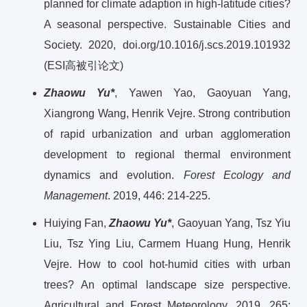
planned for climate adaption in high-latitude cities?
A seasonal perspective. Sustainable Cities and
Society. 2020, doi.org/10.1016/j.scs.2019.101932
(ESI高被引论文)
Zhaowu Yu*
, Yawen Yao, Gaoyuan Yang,
Xiangrong Wang, Henrik Vejre. Strong contribution
of rapid urbanization and urban agglomeration
development to regional thermal environment
dynamics and evolution.
Forest Ecology and
Management
. 2019, 446: 214-225.
Huiying Fan,
Zhaowu Yu*
, Gaoyuan Yang, Tsz Yiu
Liu, Tsz Ying Liu, Carmem Huang Hung, Henrik
Vejre. How to cool hot-humid cities with urban
trees? An optimal landscape size perspective.
Agricultural and Forest Meteorology, 2019, 265: