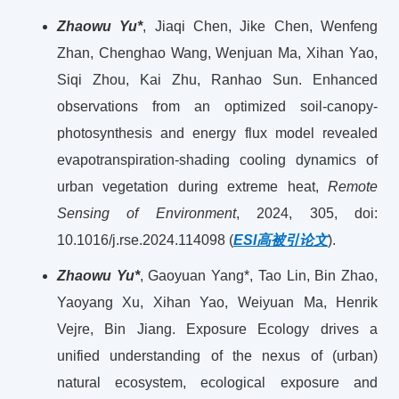
Zhaowu Yu*
, Jiaqi Chen, Jike Chen, Wenfeng
Zhan, Chenghao Wang, Wenjuan Ma, Xihan Yao,
Siqi Zhou, Kai Zhu, Ranhao Sun. Enhanced
observations from an optimized soil-canopy-
photosynthesis and energy flux model revealed
evapotranspiration-shading cooling dynamics of
urban vegetation during extreme heat,
Remote
Sensing of Environment
, 2024, 305, doi:
10.1016/j.rse.2024.114098 (
ESI高被引论文
).
Zhaowu Yu*
, Gaoyuan Yang*, Tao Lin, Bin Zhao,
Yaoyang Xu, Xihan Yao, Weiyuan Ma, Henrik
Vejre, Bin Jiang. Exposure Ecology drives a
unified understanding of the nexus of (urban)
natural ecosystem, ecological exposure and