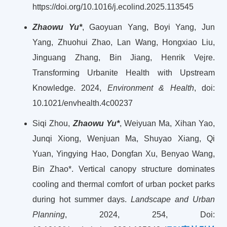
https://doi.org/10.1016/j.ecolind.2025.113545
Zhaowu Yu*
, Gaoyuan Yang, Boyi Yang, Jun
Yang, Zhuohui Zhao, Lan Wang, Hongxiao Liu,
Jinguang Zhang, Bin Jiang, Henrik Vejre.
Transforming Urbanite Health with Upstream
Knowledge. 2024,
Environment & Health
, doi:
10.1021/envhealth.4c00237
Siqi Zhou,
Zhaowu Yu*
, Weiyuan Ma, Xihan Yao,
Junqi Xiong, Wenjuan Ma, Shuyao Xiang, Qi
Yuan, Yingying Hao, Dongfan Xu, Benyao Wang,
Bin Zhao*. Vertical canopy structure dominates
cooling and thermal comfort of urban pocket parks
during hot summer days.
Landscape and Urban
Planning
, 2024, 254, Doi: