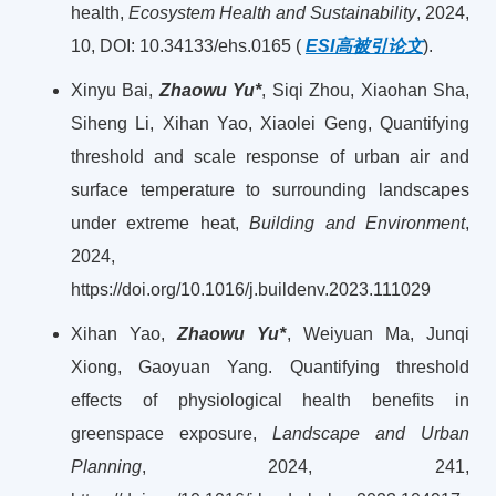
health,
Ecosystem Health and Sustainability
, 2024,
10, DOI: 10.34133/ehs.0165 (
ESI高被引论文
).
Xinyu Bai,
Zhaowu Yu*
, Siqi Zhou, Xiaohan Sha,
Siheng Li, Xihan Yao, Xiaolei Geng, Quantifying
threshold and scale response of urban air and
surface temperature to surrounding landscapes
under extreme heat,
Building and Environment
,
2024,
https://doi.org/10.1016/j.buildenv.2023.111029
Xihan Yao,
Zhaowu Yu*
, Weiyuan Ma, Junqi
Xiong, Gaoyuan Yang. Quantifying threshold
effects of physiological health benefits in
greenspace exposure,
Landscape and Urban
Planning
, 2024, 241,