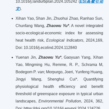
10.1016/j.landurbplan.2024.105242 (
ESI高被引论
文
).
Xihan Yao, Shan Jin, Zhuohui Zhao, Ranhao Sun,
Chunfang Wang,
Zhaowu Yu*
. A novel integrated
socio-ecological-economic index for assessing
heat health risk,
Ecological Indicators
, 2024,169,
Doi: 10.1016/j.ecolind.2024.112840
Yuenan Jin,
Zhaowu Yu*
, Gaoyuan Yang, Xihan
Yao, Mingming Hu, Remme, R. P., Schrama M,
Bodegom P. van; Morpurgo, Joeri, Yunfeng Huang,
Jingyi Wang, Shenghui Cui*. Quantifying
physiological health efficiency and benefit
threshold of greenspace exposure in typical urban
landscapes,
Environmental Pollution
, 2024, 362,
Doi: https://doi.org/10.1016/j.envpol.2024.124726