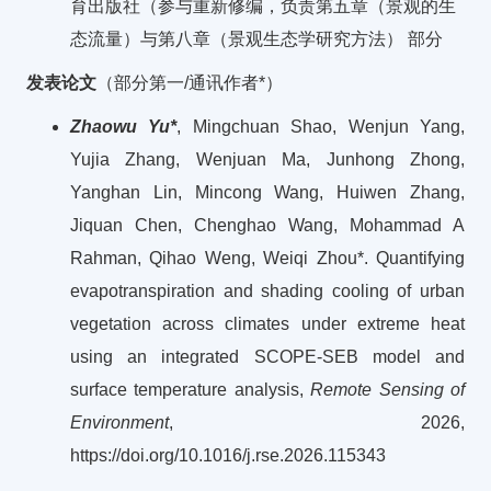
育出版社（参与重新修编，负责第五章（景观的生
态流量）与第八章（景观生态学研究方法） 部分
发表论文
（部分第一/通讯作者*）
Zhaowu Yu*
, Mingchuan Shao, Wenjun Yang,
Yujia Zhang, Wenjuan Ma, Junhong Zhong,
Yanghan Lin, Mincong Wang, Huiwen Zhang,
Jiquan Chen, Chenghao Wang, Mohammad A
Rahman, Qihao Weng, Weiqi Zhou*. Quantifying
evapotranspiration and shading cooling of urban
vegetation across climates under extreme heat
using an integrated SCOPE-SEB model and
surface temperature analysis,
Remote Sensing of
Environment
, 2026,
https://doi.org/10.1016/j.rse.2026.115343