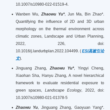
10.1007/s10980-022-01519-4.
Wanben Wu,
Zhaowu Yu*
, Jun Ma, Bin Zhao*.
Quantifying the influence of 2D and 3D urban
morphology on the thermal environment across
climatic zones, Landscape and Urban Planning,
2022, 226, doi:
10.1016/j.landurbplan.2022.104499. (
ESI高被引论
文
).
Jinguang Zhang,
Zhaowu Yu*
, Yingyi Cheng,
Xiaohan Sha, Hanyu Zhang, A novel hierarchical
framework to evaluate residential exposure to
green spaces,
Landscape Ecology
, 2022, doi:
10.1007/s10980-021-01378-5
Zhaowu Yu
, Jinguang Zhang, Gaoyuan Yang*.