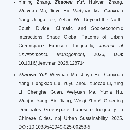
Yiming Zhang,
Zhaowu Yu*
, Huiwen Zhang,
Weiyuan Ma, Jinyu Hu, Weiyuan Ma, Gaoyuan
Yang, Junga Lee, Yehan Wu. Beyond the North-
South Divide: Climatic and Socioeconomic
Interactions Shape Global Patterns of Urban
Greenspace Exposure Inequality,
Journal of
Environmental Management
, 2026, DOI:
10.1016/j.jenvman.2026.128714
Zhaowu Yu*
, Weiyuan Ma. Jinyu Hu, Gaoyuan
Yang, Hongxiao Liu, Yuyu Zhou, Xuecao Li, Ying
Li, Chenghe Guan, Weiyuan Ma, Yuxia Hu,
Wenjun Yang, Bin Jiang, Weiqi Zhou*. Greening
Dominates Greenspace Exposure Inequality in
Chinese Cities, npj Urban Sustainability, 2025,
DOI: 10.1038/s42949-025-00253-5