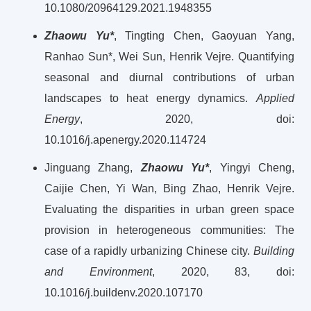
10.1080/20964129.2021.1948355
Zhaowu Yu*
, Tingting Chen, Gaoyuan Yang,
Ranhao Sun*, Wei Sun, Henrik Vejre. Quantifying
seasonal and diurnal contributions of urban
landscapes to heat energy dynamics.
Applied
Energy
, 2020, doi:
10.1016/j.apenergy.2020.114724
Jinguang Zhang,
Zhaowu Yu*
, Yingyi Cheng,
Caijie Chen, Yi Wan, Bing Zhao, Henrik Vejre.
Evaluating the disparities in urban green space
provision in heterogeneous communities: The
case of a rapidly urbanizing Chinese city.
Building
and Environment
, 2020, 83, doi:
10.1016/j.buildenv.2020.107170