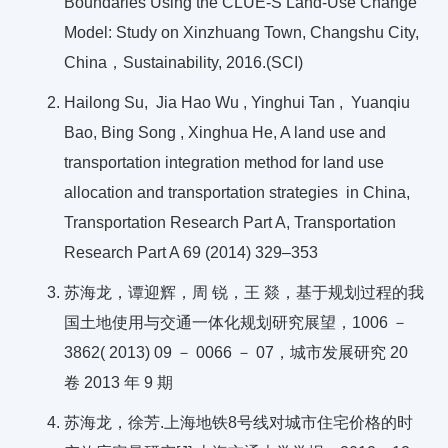
Boundaries Using the CLUE-S Land-Use Change
Model: Study on Xinzhuang Town, Changshu City,
China，Sustainability, 2016.(SCI)
Hailong Su, Jia Hao Wu , Yinghui Tan , Yuanqiu
Bao, Bing Song , Xinghua He, A land use and
transportation integration method for land use
allocation and transportation strategies in China,
Transportation Research Part A, Transportation
Research Part A 69 (2014) 329–353
苏海龙，谭迎辉，周 锐，王 燚，基于规划过程的我
国土地使用与交通一体化规划研究展望，1006 －
3862( 2013) 09 － 0066 － 07，城市发展研究 20
卷 2013 年 9 期
苏海龙，徐芳.上海地铁8号线对城市住宅价格的时