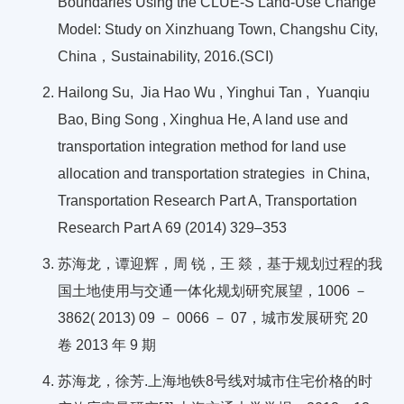
Boundaries Using the CLUE-S Land-Use Change
Model: Study on Xinzhuang Town, Changshu City,
China，Sustainability, 2016.(SCI)
Hailong Su, Jia Hao Wu , Yinghui Tan , Yuanqiu
Bao, Bing Song , Xinghua He, A land use and
transportation integration method for land use
allocation and transportation strategies in China,
Transportation Research Part A, Transportation
Research Part A 69 (2014) 329–353
苏海龙，谭迎辉，周 锐，王 燚，基于规划过程的我
国土地使用与交通一体化规划研究展望，1006 －
3862( 2013) 09 － 0066 － 07，城市发展研究 20
卷 2013 年 9 期
苏海龙，徐芳.上海地铁8号线对城市住宅价格的时