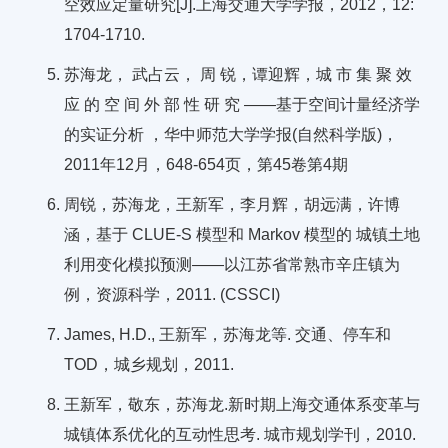
空效应定量研究[J].上海交通大学学报，2012，12:
1704-1710.
苏海龙， 武占云， 周 锐，谭迎辉，城 市 集 聚 效
应 的 空 间 外 部 性 研 究 ——基于空间计量经济学
的实证分析 ，华中师范大学学报(自然科学版)，
2011年12月，648-654页，第45卷第4期
周锐，苏海龙，王新军，李月辉，胡远满，许博
涵，基于 CLUE-S 模型和 Markov 模型的 城镇土地
利用变化模拟预测——以江苏省常熟市辛庄镇为
例，资源科学，2011. (CSSCI)
James, H.D., 王新军，苏海龙等. 交通、停车和
TOD，城乡规划，2011.
王新军，敬东，苏海龙.新时期上海交通体系变革与
城镇体系优化的互动性思考. 城市规划学刊，2010.