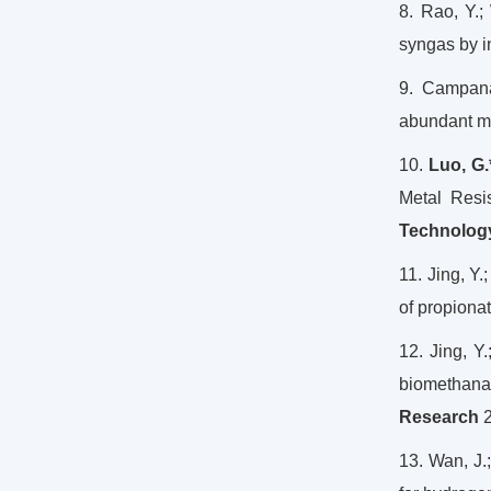
8. Rao, Y.;
syngas by i
9. Campanar
abundant mi
10.
Luo, G.
Metal Resi
Technolog
11. Jing, Y.
of propionat
12. Jing, Y
biomethana
Research
2
13. Wan, J.;