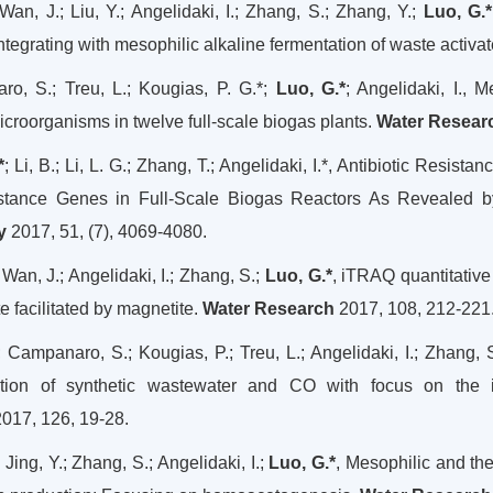
 Wan, J.; Liu, Y.; Angelidaki, I.; Zhang, S.; Zhang, Y.;
Luo, G.*
ntegrating with mesophilic alkaline fermentation of waste activa
o, S.; Treu, L.; Kougias, P. G.*;
Luo, G.*
; Angelidaki, I., 
croorganisms in twelve full-scale biogas plants.
Water Resear
*
; Li, B.; Li, L. G.; Zhang, T.; Angelidaki, I.*, Antibiotic Res
stance Genes in Full-Scale Biogas Reactors As Revealed 
y
2017, 51, (7), 4069-4080.
; Wan, J.; Angelidaki, I.; Zhang, S.;
Luo, G.*
, iTRAQ quantitative
e facilitated by magnetite.
Water Research
2017, 108, 212-221
.; Campanaro, S.; Kougias, P.; Treu, L.; Angelidaki, I.; Zhang, 
tion of synthetic wastewater and CO with focus on the i
017, 126, 19-28.
 Jing, Y.; Zhang, S.; Angelidaki, I.;
Luo, G.*
, Mesophilic and the