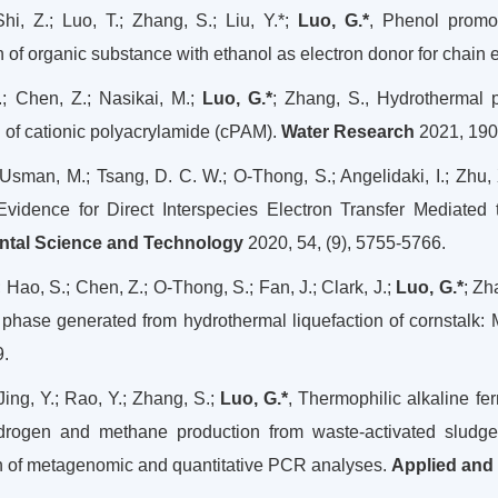
Shi, Z.; Luo, T.; Zhang, S.; Liu, Y.*;
Luo, G.*
, Phenol promo
n of organic substance with ethanol as electron donor for chain 
; Chen, Z.; Nasikai, M.;
Luo, G.*
; Zhang, S., Hydrothermal 
 of cationic polyacrylamide (cPAM).
Water Research
2021, 190
 Usman, M.; Tsang, D. C. W.; O-Thong, S.; Angelidaki, I.; Zhu,
 Evidence for Direct Interspecies Electron Transfer Mediate
ntal Science and Technology
2020, 54, (9), 5755-5766.
 Hao, S.; Chen, Z.; O-Thong, S.; Fan, J.; Clark, J.;
Luo, G.*
; Zh
phase generated from hydrothermal liquefaction of cornstalk: 
9.
Jing, Y.; Rao, Y.; Zhang, S.;
Luo, G.*
, Thermophilic alkaline fe
hydrogen and methane production from waste-activated sludg
n of metagenomic and quantitative PCR analyses.
Applied and