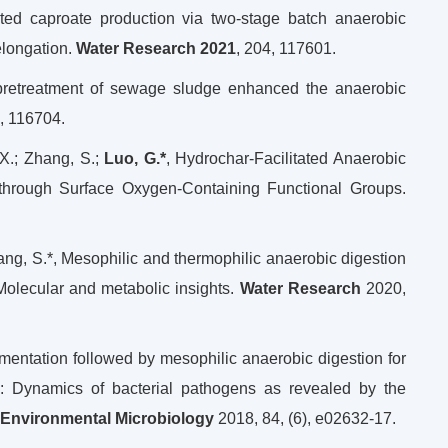
ted caproate production via two-stage batch anaerobic
elongation.
Water Research 2021
, 204, 117601.
pretreatment of sewage sludge enhanced the anaerobic
, 116704.
 X.; Zhang, S.;
Luo, G.*
, Hydrochar-Facilitated Anaerobic
d through Surface Oxygen-Containing Functional Groups.
ang, S.*, Mesophilic and thermophilic anaerobic digestion
Molecular and metabolic insights.
Water Research
2020,
rmentation followed by mesophilic anaerobic digestion for
e: Dynamics of bacterial pathogens as revealed by the
 Environmental Microbiology
2018, 84, (6), e02632-17.