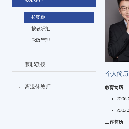
按职称
按教研组
党政管理
兼职教授
个人简历
离退休教师
教育简历
200
200
工作简历