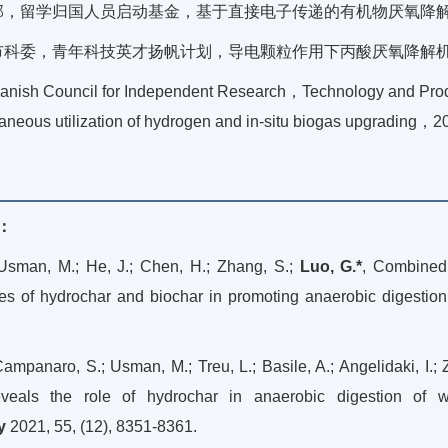
，留学归国人员启动基金，基于直接电子传递的有机物厌氧降解性能及
科委，青年科技英才扬帆计划，导电颗粒作用下丙酸厌氧降解机理及工
anish Council for Independent Research，Technology and Prod
taneous utilization of hydrogen and in-situ biogas upgra
：
 Usman, M.; He, J.; Chen, H.; Zhang, S.;
Luo, G.*
, Combined 
oles of hydrochar and biochar in promoting anaerobic digestio
 Campanaro, S.; Usman, M.; Treu, L.; Basile, A.; Angelidaki, I.;
eveals the role of hydrochar in anaerobic digestion of 
y
2021, 55, (12), 8351-8361.