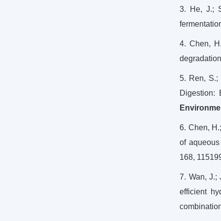
3. He, J.; 
fermentatio
4. Chen, H.
degradation
5. Ren, S.;
Digestion:
Environme
6. Chen, H.;
of aqueous 
168, 11519
7. Wan, J.; 
efficient 
combinatio