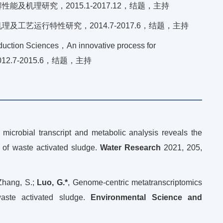
机理研究，2015.1-2017.12，结题，主持
艺运行特性研究，2014.7-2017.6，结题，主持
uction Sciences，An innovative process for
ding，2012.7-2015.6，结题，主持
microbial transcript and metabolic analysis reveals the
n of waste activated sludge.
Water Research
2021, 205,
 Zhang, S.;
Luo, G.*
, Genome-centric metatranscriptomics
waste activated sludge.
Environmental Science and