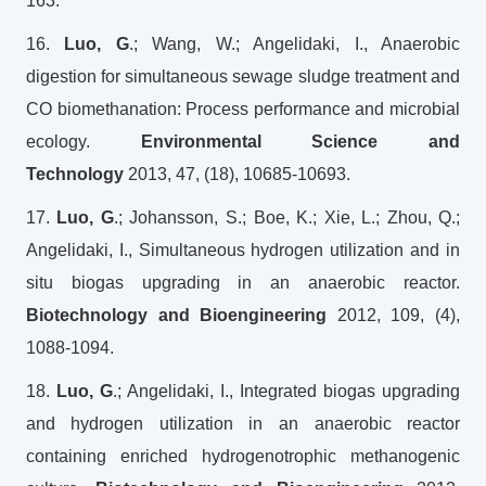
163.
16.
Luo, G
.; Wang, W.; Angelidaki, I., Anaerobic
digestion for simultaneous sewage sludge treatment and
CO biomethanation: Process performance and microbial
ecology.
Environmental Science and
Technology
2013, 47, (18), 10685-10693.
17.
Luo, G
.; Johansson, S.; Boe, K.; Xie, L.; Zhou, Q.;
Angelidaki, I., Simultaneous hydrogen utilization and in
situ biogas upgrading in an anaerobic reactor.
Biotechnology and Bioengineering
2012, 109, (4),
1088-1094.
18.
Luo, G
.; Angelidaki, I., Integrated biogas upgrading
and hydrogen utilization in an anaerobic reactor
containing enriched hydrogenotrophic methanogenic