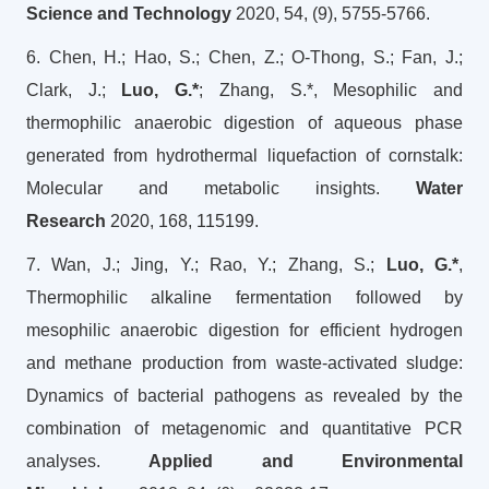
Science and Technology
2020, 54, (9), 5755-5766.
6. Chen, H.; Hao, S.; Chen, Z.; O-Thong, S.; Fan, J.;
Clark, J.;
Luo, G.*
; Zhang, S.*, Mesophilic and
thermophilic anaerobic digestion of aqueous phase
generated from hydrothermal liquefaction of cornstalk:
Molecular and metabolic insights.
Water
Research
2020, 168, 115199.
7. Wan, J.; Jing, Y.; Rao, Y.; Zhang, S.;
Luo, G.*
,
Thermophilic alkaline fermentation followed by
mesophilic anaerobic digestion for efficient hydrogen
and methane production from waste-activated sludge:
Dynamics of bacterial pathogens as revealed by the
combination of metagenomic and quantitative PCR
analyses.
Applied and Environmental