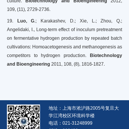
culture.
Biotechnology and Bioengineering
2012,
109, (11), 2729-2736.
19.
Luo, G
.; Karakashev, D.; Xie, L.; Zhou, Q.;
Angelidaki, I., Long-term effect of inoculum pretreatment
on fermentative hydrogen production by repeated batch
cultivations: Homoacetogenesis and methanogenesis as
competitors to hydrogen production.
Biotechnology
and Bioengineering
2011, 108, (8), 1816-1827.
地址：上海市淞沪路2005号复旦大
学江湾校区环境科学楼
电话：021-31248999