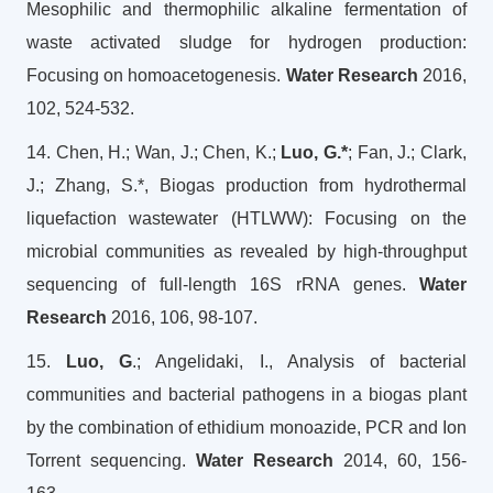
Mesophilic and thermophilic alkaline fermentation of
waste activated sludge for hydrogen production:
Focusing on homoacetogenesis.
Water Research
2016,
102, 524-532.
14. Chen, H.; Wan, J.; Chen, K.;
Luo, G.*
; Fan, J.; Clark,
J.; Zhang, S.*, Biogas production from hydrothermal
liquefaction wastewater (HTLWW): Focusing on the
microbial communities as revealed by high-throughput
sequencing of full-length 16S rRNA genes.
Water
Research
2016, 106, 98-107.
15.
Luo, G
.; Angelidaki, I., Analysis of bacterial
communities and bacterial pathogens in a biogas plant
by the combination of ethidium monoazide, PCR and Ion
Torrent sequencing.
Water Research
2014, 60, 156-