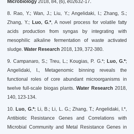
Microbiology
2018, 84, (6), e02632-17.
8. Rao, Y.; Wan, J.; Liu, Y.; Angelidaki, I.; Zhang, S.;
Zhang, Y.;
Luo, G.*
, A novel process for volatile fatty
acids production from syngas by integrating with
mesophilic alkaline fermentation of waste activated
sludge.
Water Research
2018, 139, 372-380.
9. Campanaro, S.; Treu, L.; Kougias, P. G.*;
Luo, G.*
;
Angelidaki, I., Metagenomic binning reveals the
functional roles of core abundant microorganisms in
twelve full-scale biogas plants.
Water Research
2018,
140, 123-134.
10.
Luo, G.*
; Li, B.; Li, L. G.; Zhang, T.; Angelidaki, I.*,
Antibiotic Resistance Genes and Correlations with
Microbial Community and Metal Resistance Genes in