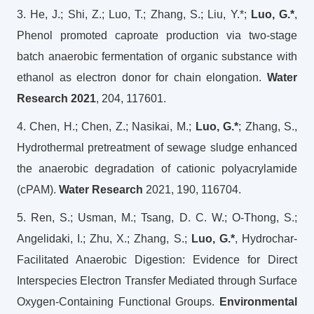
3. He, J.; Shi, Z.; Luo, T.; Zhang, S.; Liu, Y.*;
Luo, G.*
,
Phenol promoted caproate production via two-stage
batch anaerobic fermentation of organic substance with
ethanol as electron donor for chain elongation.
Water
Research 2021
, 204, 117601.
4. Chen, H.; Chen, Z.; Nasikai, M.;
Luo, G.*
; Zhang, S.,
Hydrothermal pretreatment of sewage sludge enhanced
the anaerobic degradation of cationic polyacrylamide
(cPAM).
Water Research
2021, 190, 116704.
5. Ren, S.; Usman, M.; Tsang, D. C. W.; O-Thong, S.;
Angelidaki, I.; Zhu, X.; Zhang, S.;
Luo, G.*
, Hydrochar-
Facilitated Anaerobic Digestion: Evidence for Direct
Interspecies Electron Transfer Mediated through Surface
Oxygen-Containing Functional Groups.
Environmental