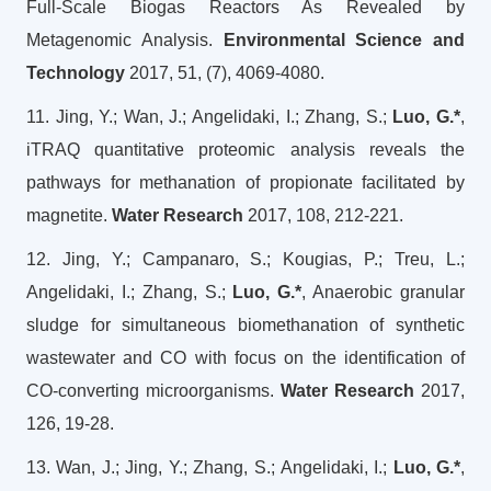
Full-Scale Biogas Reactors As Revealed by
Metagenomic Analysis.
Environmental Science and
Technology
2017, 51, (7), 4069-4080.
11. Jing, Y.; Wan, J.; Angelidaki, I.; Zhang, S.;
Luo, G.*
,
iTRAQ quantitative proteomic analysis reveals the
pathways for methanation of propionate facilitated by
magnetite.
Water Research
2017, 108, 212-221.
12. Jing, Y.; Campanaro, S.; Kougias, P.; Treu, L.;
Angelidaki, I.; Zhang, S.;
Luo, G.*
, Anaerobic granular
sludge for simultaneous biomethanation of synthetic
wastewater and CO with focus on the identification of
CO-converting microorganisms.
Water Research
2017,
126, 19-28.
13. Wan, J.; Jing, Y.; Zhang, S.; Angelidaki, I.;
Luo, G.*
,