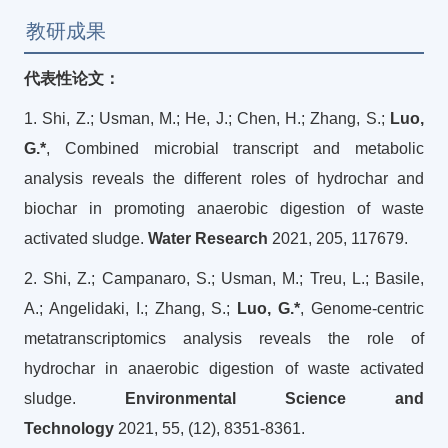
教研成果
代表性论文：
1. Shi, Z.; Usman, M.; He, J.; Chen, H.; Zhang, S.;
Luo,
G.*
, Combined microbial transcript and metabolic
analysis reveals the different roles of hydrochar and
biochar in promoting anaerobic digestion of waste
activated sludge.
Water Research
2021, 205, 117679.
2. Shi, Z.; Campanaro, S.; Usman, M.; Treu, L.; Basile,
A.; Angelidaki, I.; Zhang, S.;
Luo, G.*
, Genome-centric
metatranscriptomics analysis reveals the role of
hydrochar in anaerobic digestion of waste activated
sludge.
Environmental Science and
Technology
2021, 55, (12), 8351-8361.