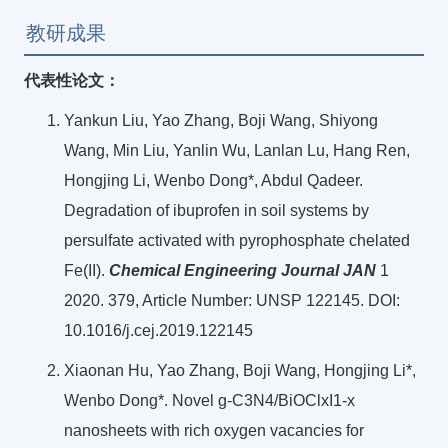
教研成果
代表性论文：
Yankun Liu, Yao Zhang, Boji Wang, Shiyong
Wang, Min Liu, Yanlin Wu, Lanlan Lu, Hang Ren,
Hongjing Li, Wenbo Dong*, Abdul Qadeer.
Degradation of ibuprofen in soil systems by
persulfate activated with pyrophosphate chelated
Fe(II).
Chemical Engineering Journal JAN
1
2020. 379, Article Number: UNSP 122145. DOI:
10.1016/j.cej.2019.122145
Xiaonan Hu, Yao Zhang, Boji Wang, Hongjing Li*,
Wenbo Dong*. Novel g-C3N4/BiOClxI1-x
nanosheets with rich oxygen vacancies for