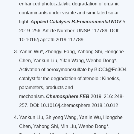
enhanced photocatalytic degradation of organic
contaminants under visible and simulated solar
light.
Applied Catalysis B-Environmental NOV
5
2019. 256. Article Number: UNSP 117789. DOI:
10.1016/j.apcatb.2019.117789
Yanlin Wu*, Zhongyi Fang, Yahong Shi, Hongche
Chen, Yankun Liu, Yifan Wang, Wenbo Dong*.
Activation of peroxymonosulfate by BiOCl@Fe3O4
catalyst for the degradation of atenolol: Kinetics,
parameters, products and
mechanism.
Chemosphere FEB
2019. 216: 248-
257. DOI: 10.1016/j.chemosphere.2018.10.012
Yankun Liu, Shiyong Wang, Yanlin Wu, Hongche
Chen, Yahong Shi, Min Liu, Wenbo Dong*.