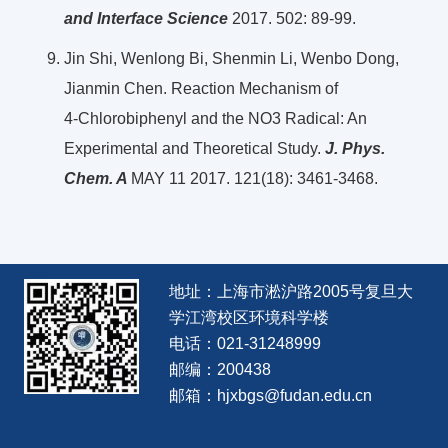
and Interface Science
2017. 502: 89-99.
Jin Shi, Wenlong Bi, Shenmin Li, Wenbo Dong,
Jianmin Chen. Reaction Mechanism of
4‑Chlorobiphenyl and the NO3 Radical: An
Experimental and Theoretical Study.
J. Phys.
Chem. A
MAY 11 2017. 121(18): 3461-3468.
地址：上海市淞沪路2005号复旦大
学江湾校区环境科学楼
电话：021-31248999
邮编：200438
邮箱：hjxbgs@fudan.edu.cn