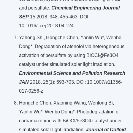
and persulfate.
Chemical Engineering Journal
SEP
15 2018. 348: 455-463. DOI:
10.1016/j.cej.2018.04.124
Yahong Shi, Hongche Chen, Yanlin Wu*, Wenbo
Dong*. Degradation of atenolol via heterogeneous
activation of persulfate by using BiOCl@Fe3O4
catalyst under simulated solar light irradiation.
Environmental Science and Pollution Research
JAN
2018. 25(1): 693-703. DOI: 10.1007/s11356-
017-0256-z
Hongche Chen, Xiaoning Wang, Wenlong Bi,
Yanlin Wu*, Wenbo Dong*. Photodegradation of
carbamazepine with BiOCl/Fe3O4 catalyst under
simulated solar light irradiation.
Journal of Colloid