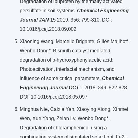
Degradation of ibuprofen by thermally activated
persulfate in soil systems.
Chemical Engineering
Journal JAN
15 2019. 356: 799-810. DOI:
10.1016/j.cej.2018.09.002
Xiaoning Wang, Marcello Brigante, Gilles Mailhot*,
Wenbo Dong*. Bismuth catalyst mediated
degradation of p-hydroxyphenylacetic acid:
Photoactivation, interfacial mechanism, and
influence of some critical parameters.
Chemical
Engineering Journal OCT
1 2018. 349: 822-828.
DOI: 10.1016/j.cej.2018.05.097
Minghua Nie, Caixia Yan, Xiaoying Xiong, Xinmei
Wen, Xue Yang, Zelan Lv, Wenbo Dong*.
Degradation of chloramphenicol using a
combination system of simulated solar light, Fe2+