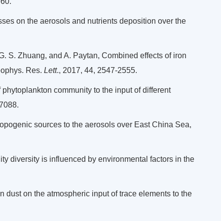
660.
asses on the aerosols and nutrients deposition over the
 G. S. Zhuang, and A. Paytan, Combined effects of iron
eophys. Res.
Lett
., 2017, 44, 2547-2555.
phytoplankton community to the input of different
–7088.
hropogenic sources to the aerosols over East China Sea,
 diversity is influenced by environmental factors in the
an dust on the atmospheric input of trace elements to the