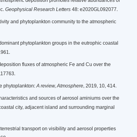
 Atmospheric deposition promotes relative abundances of
ic.
Geophysical Research Letters
48: e2020GL092077.
ctivity and phytoplankton community to the atmospheric
 dominant phytoplankton groups in the eutrophic coastal
1961.
d deposition fluxes of atmospheric Fe and Cu over the
 117763.
ne phytoplankton:
A review, Atmosphere
, 2019, 10, 414.
haracteristics and sources of aerosol aminiums over the
 coastal city, adjacent island and surrounding marginal
terrestrial transport on visibility and aerosol properties