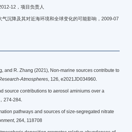
2012-12，项目负责人
大气沉降及其对近海环境和全球变化的可能影响，2009-07
ang, and R. Zhang (2021), Non-marine sources contribute to
 Research-Atmospheres
, 126, e2021JD034960.
and source contributions to aerosol aminiums over a
，274-284.
ation pathways and sources of size-segregated nitrate
onment
, 264, 118708