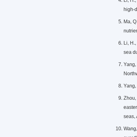
Li, H.
high-d
Ma, Q
nutrie
Li, H.
sea du
Yang, 
Northw
Yang, 
Zhou, 
easter
seas,
Wang,