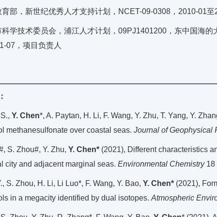
育部，新世纪优秀人才支持计划，NCET-09-0308，2010-01至
科学技术委员会，浦江人才计划，09PJ1401200，东中国海的
11-07，项目负责人
：
S.,
Y. Chen
*, A. Paytan, H. Li, F. Wang, Y. Zhu, T. Yang, Y. Zh
ol methanesulfonate over coastal seas.
Journal of Geophysical
#, S. Zhou#, Y. Zhu,
Y. Chen*
(2021), Different characteristics 
l city and adjacent marginal seas.
Environmental Chemistry
18
., S. Zhou, H. Li, Li Luo*, F. Wang, Y. Bao,
Y. Chen*
(2021), Form
ls in a megacity identified by dual isotopes.
Atmospheric Envir