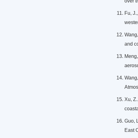
over t
Fu, J.
weste
Wang, 
and c
Meng,
aeros
Wang,
Atmos
Xu, Z.
coast
Guo, 
East 