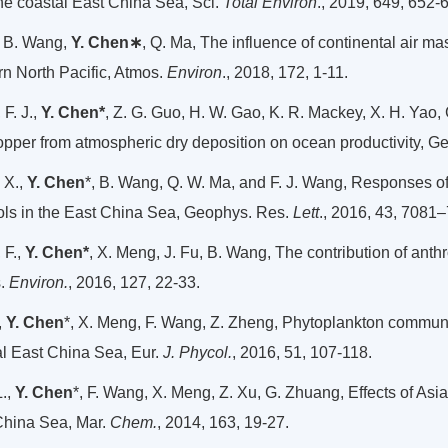
he coastal East China Sea, Sci.
Total Environ
., 2019, 649, 652-
, B. Wang,
Y. Chen∗
, Q. Ma, The influence of continental air m
rn North Pacific, Atmos.
Environ
., 2018, 172, 1-11.
F. J.,
Y. Chen*
, Z. G. Guo, H. W. Gao, K. R. Mackey, X. H. Yao,
opper from atmospheric dry deposition on ocean productivity, G
 X.,
Y. Chen
*, B. Wang, Q. W. Ma, and F. J. Wang, Responses of 
ols in the East China Sea, Geophys. Res.
Lett
., 2016, 43, 7081
 F.,
Y. Chen*
, X. Meng, J. Fu, B. Wang, The contribution of ant
.
Environ.
, 2016, 127, 22-33.
,
Y. Chen
*, X. Meng, F. Wang, Z. Zheng, Phytoplankton community
al East China Sea, Eur.
J. Phycol.
, 2016, 51, 107-118.
L.,
Y. Chen
*, F. Wang, X. Meng, Z. Xu, G. Zhuang, Effects of Asi
China Sea, Mar.
Chem.
, 2014, 163, 19-27.