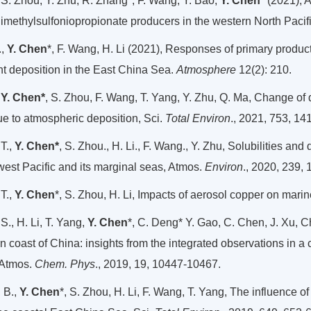
, S. Zhou, Y. Zhu, R. Zhang*, F. Wang, Y. Bao,
Y. Chen
* (2021),
imethylsulfoniopropionate producers in the western North Pacif
.,
Y. Chen
*, F. Wang, H. Li (2021), Responses of primary produ
nt deposition in the East China Sea.
Atmosphere
12(2): 210.
,
Y. Chen*
, S. Zhou, F. Wang, T. Yang, Y. Zhu, Q. Ma, Change of
e to atmospheric deposition, Sci.
Total Environ
., 2021, 753, 14
T.,
Y. Chen*
, S. Zhou., H. Li., F. Wang., Y. Zhu, Solubilities an
est Pacific and its marginal seas, Atmos.
Environ
., 2020, 239,
T.,
Y. Chen
*, S. Zhou, H. Li, Impacts of aerosol copper on mari
S., H. Li, T. Yang,
Y. Chen
*, C. Deng* Y. Gao, C. Chen, J. Xu, C
n coast of China: insights from the integrated observations in a
 Atmos.
Chem. Phys
., 2019, 19, 10447-10467.
 B.,
Y. Chen
*, S. Zhou, H. Li, F. Wang, T. Yang, The influence of 