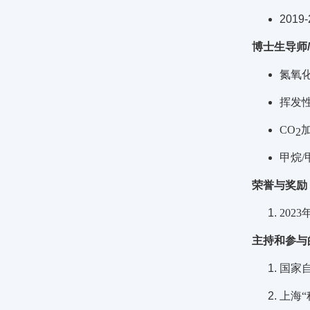
201
博士生导师
氮氧
挥发
CO
2
甲烷
荣誉与奖励
202
主持和参与
国家
上海
“