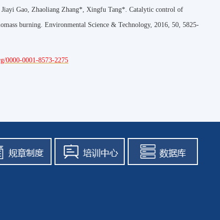
Jiayi Gao, Zhaoliang Zhang*, Xingfu Tang*. Catalytic control of
 biomass burning. Environmental Science & Technology, 2016, 50, 5825-
.org/0000-0001-8573-2275