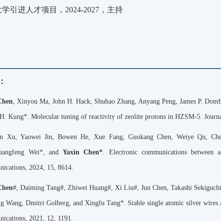
大学引进人才项目，
2024-2027
，主持
：
Chen
, Xinyou Ma, John H. Hack, Shuhao Zhang, Anyang Peng, James P. Domb
H. Kung*. Molecular tuning of reactivity of zeolite protons in HZSM‑5. Jour
n Xu, Yaowei Jin, Bowen He, Xue Fang, Guokang Chen, Weiye Qu, Che
uangfeng Wei*, and
Yaxin Chen*
. Electronic communications between act
ications, 2024, 15, 8614.
Chen
#, Daiming Tang#, Zhiwei Huang#, Xi Liu#, Jun Chen, Takashi Sekiguch
g Wang, Dmitri Golberg, and Xingfu Tang*. Stable single atomic silver wires a
cations, 2021, 12, 1191.