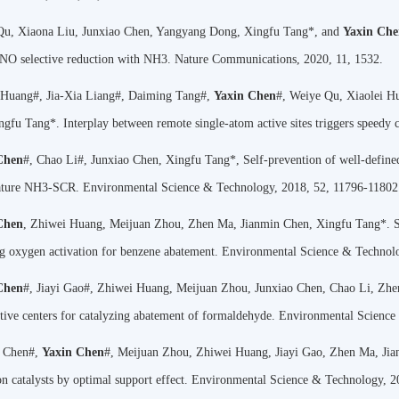
Qu, Xiaona Liu, Junxiao Chen, Yangyang Dong, Xingfu Tang*, and
Yaxin Ch
n NO selective reduction with NH3. Nature Communications, 2020, 11, 1532.
 Huang#, Jia-Xia Liang#, Daiming Tang#,
Yaxin Chen
#, Weiye Qu, Xiaolei H
ngfu Tang*. Interplay between remote single-atom active sites triggers speedy
Chen
#, Chao Li#, Junxiao Chen, Xingfu Tang*, Self-prevention of well-defin
ature NH3-SCR. Environmental Science & Technology, 2018, 52, 11796-11802
Chen
, Zhiwei Huang, Meijuan Zhou, Zhen Ma, Jianmin Chen, Xingfu Tang*. Si
g oxygen activation for benzene abatement. Environmental Science & Technol
Chen
#, Jiayi Gao#, Zhiwei Huang, Meijuan Zhou, Junxiao Chen, Chao Li, Zhen
tive centers for catalyzing abatement of formaldehyde. Environmental Scienc
o Chen#,
Yaxin Chen
#, Meijuan Zhou, Zhiwei Huang, Jiayi Gao, Zhen Ma, Ji
on catalysts by optimal support effect. Environmental Science & Technology, 2