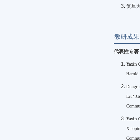
复旦
教研成果
代表性专著
Yaxin 
Harold 
Dongru
Liu*,G
Commun
Yaxin 
Xiaopin
Communi