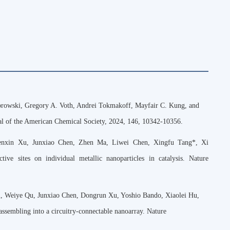
rowski, Gregory A. Voth, Andrei Tokmakoff, Mayfair C. Kung, and
nal of the American Chemical Society, 2024, 146, 10342-10356.
nxin Xu, Junxiao Chen, Zhen Ma, Liwei Chen, Xingfu Tang*, Xi
ive sites on individual metallic nanoparticles in catalysis. Nature
i, Weiye Qu, Junxiao Chen, Dongrun Xu, Yoshio Bando, Xiaolei Hu,
ssembling into a circuitry-connectable nanoarray. Nature