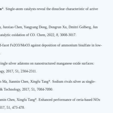
en
*. Single-atom catalysts reveal the dinuclear characteristic of active
u, Junxiao Chen, Yangyang Dong, Dongrun Xu, Dmitri Golberg, Jun
 catalytic oxidation of CO. Chem, 2022, 8, 3008-3017.
ed-facet Fe2O3/MoO3 against deposition of ammonium bisulfate in low-
.
ngle silver adatoms on nanostructured manganese oxide surfaces:
ogy, 2017, 51, 2304-2311.
 Ma, Jianmin Chen, Xingfu Tang*. Sodium rivals silver as single-
e & Technology, 2017, 51, 7084-7090.
anmin Chen, Xingfu Tang*. Enhanced performance of ceria-based NOx
017, 51, 473-478.