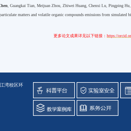
Chen
, Guangkai Tian, Meijuan Zhou, Zhiwei Huang, Chenxi Lu, Pingping Hu, 
 particulate matters and volatile organic compounds emissions from simulated
更多论文成果详见以下链接：
https://orcid
学江湾校区环