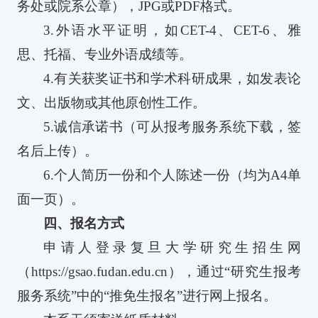
务处或院系公章），
JPG
或
PDF
格式。
3.
外语水平证明，如
CET-4
、
CET-6
、雅
思、托福、专业外语成绩等。
4.
有关获奖证书和学术科研成果，如发表论
文、出版物或其他原创性工作。
5.
诚信承诺书（可从报考服务系统下载，签
名后上传）。
6.
个人简历一份和个人陈述一份（均为
A4
单
面一页）。
四、报名方式
申请人登录复旦大学研究生招生网
（
https://gsao.fudan.edu.cn
）
，
通过
“
研究生报考
服务系统
”
中的
“
推免生报名
”
进行网上报名。