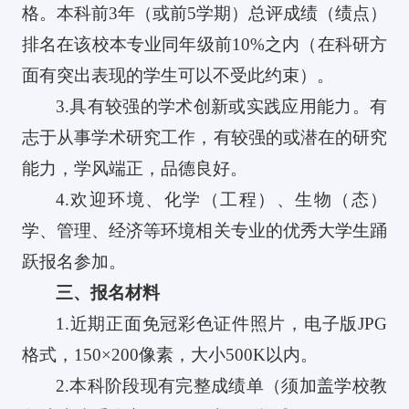
格。本科前
3
年（或前
5
学期）总评成绩（绩点）
排名在该校本专业同年级前
10%
之内（在科研方
面有突出表现的学生可以不受此约束）。
3.
具有较强的学术创新或实践应用能力。有
志于从事学术研究工作，有较强的或潜在的研究
能力，学风端正，品德良好。
4.
欢迎环境、化学（工程）、生物（态）
学、管理、经济等环境相关专业的优秀大学生踊
跃报名参加。
三、报名材料
1.
近期正面免冠彩色证件照片，电子版
JPG
格式，
150×200
像素，大小
500K
以内。
2.
本科阶段现有完整成绩单（须加盖学校教