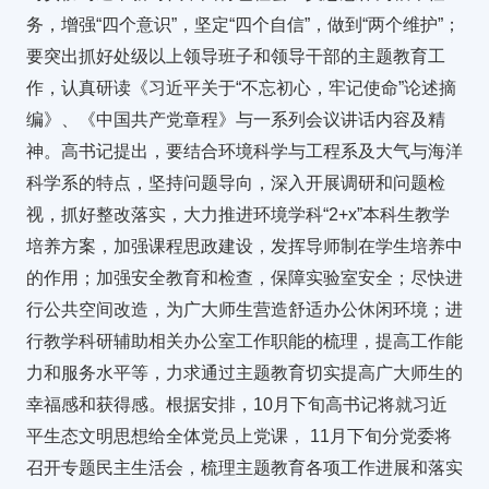
务，增强“四个意识”，坚定“四个自信”，做到“两个维护”；
要突出抓好处级以上领导班子和领导干部的主题教育工
作，认真研读《习近平关于“不忘初心，牢记使命”论述摘
编》、《中国共产党章程》与一系列会议讲话内容及精
神。高书记提出，要结合环境科学与工程系及大气与海洋
科学系的特点，坚持问题导向，深入开展调研和问题检
视，抓好整改落实，大力推进环境学科“2+x”本科生教学
培养方案，加强课程思政建设，发挥导师制在学生培养中
的作用；加强安全教育和检查，保障实验室安全；尽快进
行公共空间改造，为广大师生营造舒适办公休闲环境；进
行教学科研辅助相关办公室工作职能的梳理，提高工作能
力和服务水平等，力求通过主题教育切实提高广大师生的
幸福感和获得感。根据安排，10月下旬高书记将就习近
平生态文明思想给全体党员上党课， 11月下旬分党委将
召开专题民主生活会，梳理主题教育各项工作进展和落实